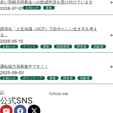
→
赤い羽根共同募金への助成申請を受け付けています
2026-07-01
お知らせ
,
募集
講演会「人生会議（ACP）で自分らしい生き方を考え
→
る」
2026-05-15
お知らせ
,
イベント
,
募集
,
講座講習
,
障害者
,
高齢者
→
運転協力員募集中です！！
2025-09-03
お知らせ
,
ボランティア
,
募集
,
障害者
,
高齢者
公式SNS