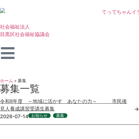
社会福祉法人
目黒区社会福祉協議会
ホーム
»
募集
募集一覧
令和8年度 ～地域に活かす あなたの力～ 市民後
→
見人養成講習受講生募集
2026-07-14
お知らせ
,
募集